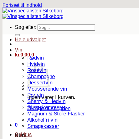
Fortsæt til indhold
Søg efter:
Hele udvalget
Vin
kr.
0,00
0
Rødvin
Hvidvin
Rosévin
Champagne
Dessertvin
Mousserende vin
Portvin
Ingen varer i kurven.
Sherry & Hedvin
Skattekammeret
Tilbage til shoppen
Magnum & Store Flasker
Alkoholfri vin
0
Smagekasser
Spiritus
Kurv