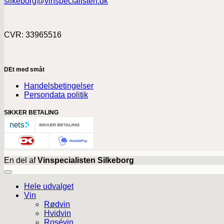
silkeborg@vinspecialisten.dk
CVR: 33965516
DEt med småt
Handelsbetingelser
Persondata politik
SIKKER BETALING
En del af
Vinspecialisten Silkeborg
Hele udvalget
Vin
Rødvin
Hvidvin
Rosévin