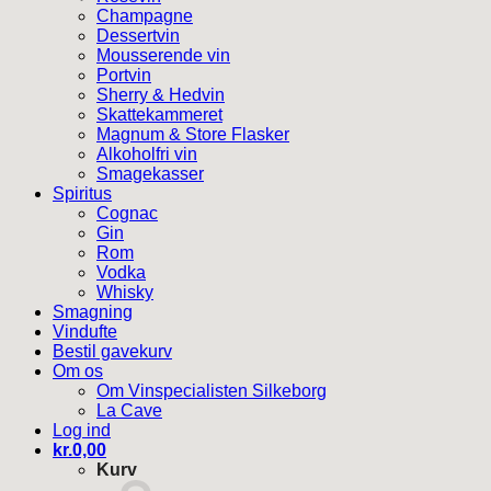
Champagne
Dessertvin
Mousserende vin
Portvin
Sherry & Hedvin
Skattekammeret
Magnum & Store Flasker
Alkoholfri vin
Smagekasser
Spiritus
Cognac
Gin
Rom
Vodka
Whisky
Smagning
Vindufte
Bestil gavekurv
Om os
Om Vinspecialisten Silkeborg
La Cave
Log ind
kr.
0,00
Kurv