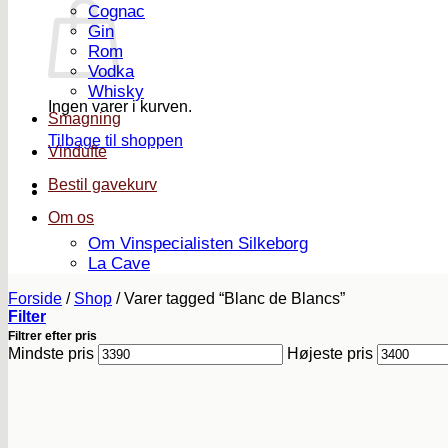
Cognac
Gin
Rom
Vodka
Whisky
Ingen varer i kurven.
Smagning
Tilbage til shoppen
Vindufte
Bestil gavekurv
Om os
Om Vinspecialisten Silkeborg
La Cave
Forside
/
Shop
/
Varer tagged “Blanc de Blancs”
Filter
Filtrer efter pris
Mindste pris
Højeste pris