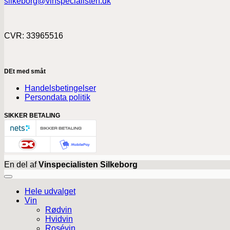
silkeborg@vinspecialisten.dk
CVR: 33965516
DEt med småt
Handelsbetingelser
Persondata politik
SIKKER BETALING
En del af
Vinspecialisten Silkeborg
Hele udvalget
Vin
Rødvin
Hvidvin
Rosévin