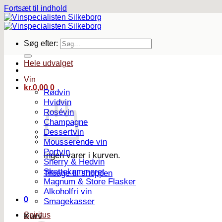
Fortsæt til indhold
Søg efter:
Hele udvalget
Vin
kr.
0,00
0
Rødvin
Hvidvin
Rosévin
Champagne
Dessertvin
Mousserende vin
Portvin
Ingen varer i kurven.
Sherry & Hedvin
Skattekammeret
Tilbage til shoppen
Magnum & Store Flasker
Alkoholfri vin
0
Smagekasser
Spiritus
Kurv