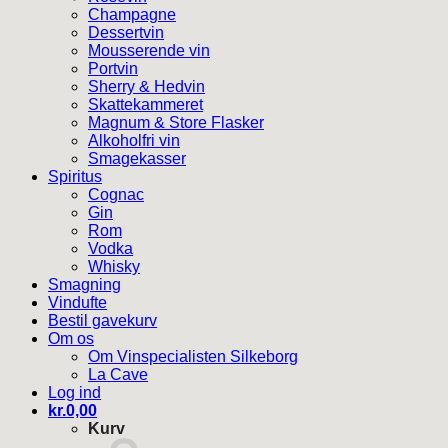
Champagne
Dessertvin
Mousserende vin
Portvin
Sherry & Hedvin
Skattekammeret
Magnum & Store Flasker
Alkoholfri vin
Smagekasser
Spiritus
Cognac
Gin
Rom
Vodka
Whisky
Smagning
Vindufte
Bestil gavekurv
Om os
Om Vinspecialisten Silkeborg
La Cave
Log ind
kr.
0,00
Kurv