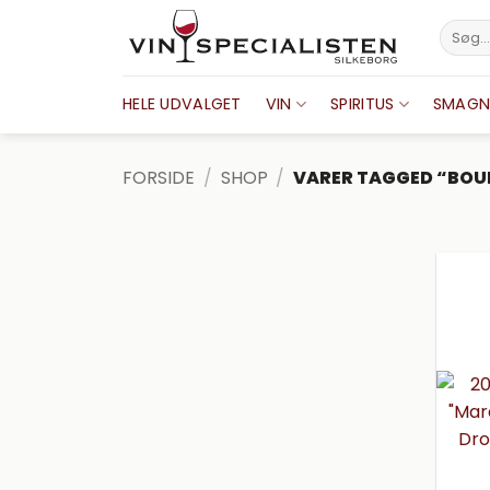
Fortsæt
Søg
til
efter:
indhold
HELE UDVALGET
VIN
SPIRITUS
SMAGN
FORSIDE
/
SHOP
/
VARER TAGGED “BOU