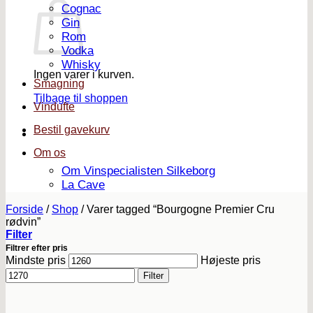
Cognac
Gin
Rom
Vodka
Whisky
Ingen varer i kurven.
Smagning
Tilbage til shoppen
Vindufte
Bestil gavekurv
Om os
Om Vinspecialisten Silkeborg
La Cave
Forside
/
Shop
/
Varer tagged “Bourgogne Premier Cru
rødvin”
Filter
Filtrer efter pris
Mindste pris
Højeste pris
Filter