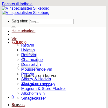
Fortsæt til indhold
Søg efter:
Hele udvalget
Vin
kr.
0,00
0
Rødvin
Hvidvin
Rosévin
Champagne
Dessertvin
Mousserende vin
Portvin
Ingen varer i kurven.
Sherry & Hedvin
Skattekammeret
Tilbage til shoppen
Magnum & Store Flasker
Alkoholfri vin
0
Smagekasser
Spiritus
Kurv