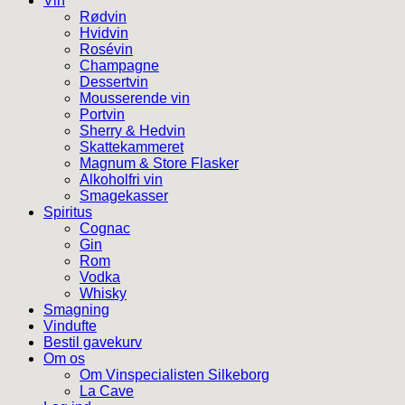
Vin
Rødvin
Hvidvin
Rosévin
Champagne
Dessertvin
Mousserende vin
Portvin
Sherry & Hedvin
Skattekammeret
Magnum & Store Flasker
Alkoholfri vin
Smagekasser
Spiritus
Cognac
Gin
Rom
Vodka
Whisky
Smagning
Vindufte
Bestil gavekurv
Om os
Om Vinspecialisten Silkeborg
La Cave