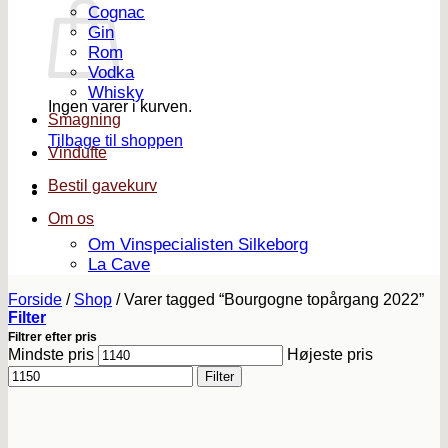
Cognac
Gin
Rom
Vodka
Whisky
Ingen varer i kurven.
Smagning
Tilbage til shoppen
Vindufte
Bestil gavekurv
Om os
Om Vinspecialisten Silkeborg
La Cave
Forside
/
Shop
/
Varer tagged “Bourgogne topårgang 2022”
Filter
Filtrer efter pris
Mindste pris
Højeste pris
Filter