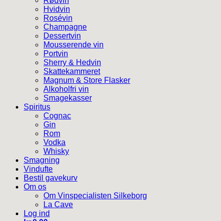
Rødvin
Hvidvin
Rosévin
Champagne
Dessertvin
Mousserende vin
Portvin
Sherry & Hedvin
Skattekammeret
Magnum & Store Flasker
Alkoholfri vin
Smagekasser
Spiritus
Cognac
Gin
Rom
Vodka
Whisky
Smagning
Vindufte
Bestil gavekurv
Om os
Om Vinspecialisten Silkeborg
La Cave
Log ind