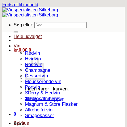
Fortsæt til indhold
Søg efter:
Hele udvalget
Vin
kr.
0,00
0
Rødvin
Hvidvin
Rosévin
Champagne
Dessertvin
Mousserende vin
Portvin
Ingen varer i kurven.
Sherry & Hedvin
Skattekammeret
Tilbage til shoppen
Magnum & Store Flasker
Alkoholfri vin
0
Smagekasser
Spiritus
Kurv