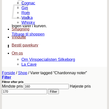
Cognac
Gin
Rom
Vodka
Whisky
Ingen varer i kurven.
Smagning
Tilbage til shoppen
Vindufte
Bestil gavekurv
Om os
Om Vinspecialisten Silkeborg
La Cave
Forside
/
Shop
/
Varer tagged “Chardonnay noter”
Filter
Filtrer efter pris
Mindste pris
Højeste pris
Filter