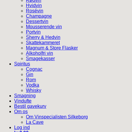
Rødvin
Hvidvin
Rosévin
Champagne
Dessertvin
Mousserende vin
Portvin
Sherry & Hedvin
Skattekammeret
Magnum & Store Flasker
Alkoholfri vin
Smagekasser
Spiritus
Cognac
Gin
Rom
Vodka
Whisky
Smagning
Vindufte
Bestil gavekurv
Om os
Om Vinspecialisten Silkeborg
La Cave
Log ind