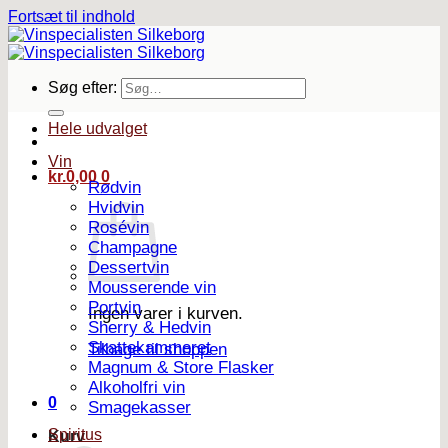
Fortsæt til indhold
Søg efter:
Hele udvalget
Vin
kr.
0,00
0
Rødvin
Hvidvin
Rosévin
Champagne
Dessertvin
Mousserende vin
Portvin
Ingen varer i kurven.
Sherry & Hedvin
Skattekammeret
Tilbage til shoppen
Magnum & Store Flasker
Alkoholfri vin
0
Smagekasser
Spiritus
Kurv