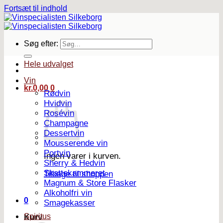
Fortsæt til indhold
Søg efter:
Hele udvalget
Vin
kr.
0,00
0
Rødvin
Hvidvin
Rosévin
Champagne
Dessertvin
Mousserende vin
Portvin
Ingen varer i kurven.
Sherry & Hedvin
Skattekammeret
Tilbage til shoppen
Magnum & Store Flasker
Alkoholfri vin
0
Smagekasser
Spiritus
Kurv