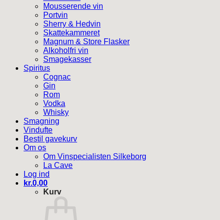
Mousserende vin
Portvin
Sherry & Hedvin
Skattekammeret
Magnum & Store Flasker
Alkoholfri vin
Smagekasser
Spiritus
Cognac
Gin
Rom
Vodka
Whisky
Smagning
Vindufte
Bestil gavekurv
Om os
Om Vinspecialisten Silkeborg
La Cave
Log ind
kr.
0,00
Kurv