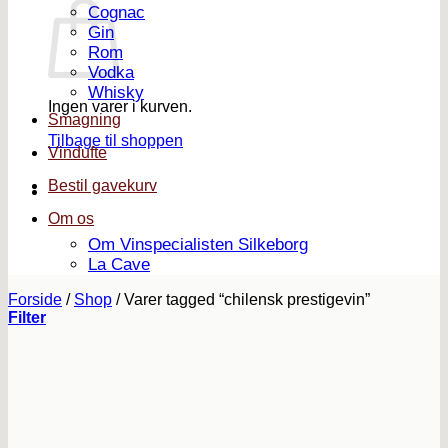
Cognac
Gin
Rom
Vodka
Whisky
Ingen varer i kurven.
Smagning
Tilbage til shoppen
Vindufte
Bestil gavekurv
Om os
Om Vinspecialisten Silkeborg
La Cave
Forside
/
Shop
/
Varer tagged “chilensk prestigevin”
Filter