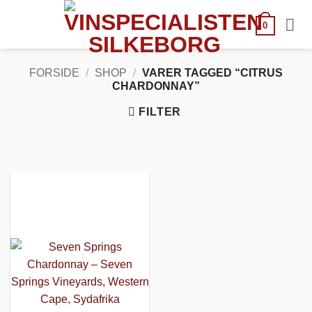
Fortsæt
til
0
indhold
FORSIDE
/
SHOP
/
VARER TAGGED “CITRUS
CHARDONNAY”
FILTER