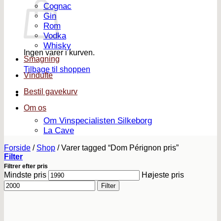
Cognac
Gin
Rom
Vodka
Whisky
Ingen varer i kurven.
Smagning
Tilbage til shoppen
Vindufte
Bestil gavekurv
Om os
Om Vinspecialisten Silkeborg
La Cave
Forside
/
Shop
/
Varer tagged “Dom Pérignon pris”
Filter
Filtrer efter pris
Mindste pris
Højeste pris
Filter