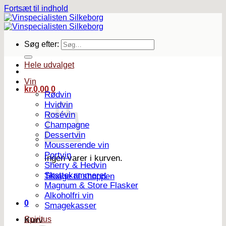
Fortsæt til indhold
Søg efter:
Hele udvalget
Vin
kr.
0,00
0
Rødvin
Hvidvin
Rosévin
Champagne
Dessertvin
Mousserende vin
Portvin
Ingen varer i kurven.
Sherry & Hedvin
Skattekammeret
Tilbage til shoppen
Magnum & Store Flasker
Alkoholfri vin
0
Smagekasser
Spiritus
Kurv