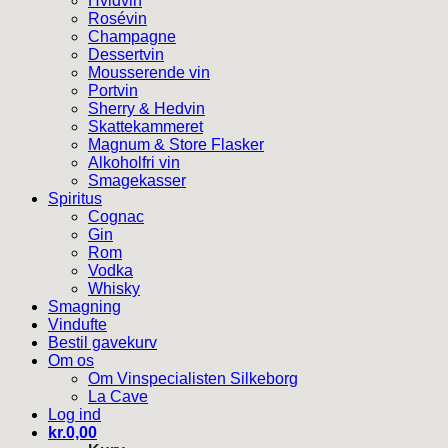
Hvidvin
Rosévin
Champagne
Dessertvin
Mousserende vin
Portvin
Sherry & Hedvin
Skattekammeret
Magnum & Store Flasker
Alkoholfri vin
Smagekasser
Spiritus
Cognac
Gin
Rom
Vodka
Whisky
Smagning
Vindufte
Bestil gavekurv
Om os
Om Vinspecialisten Silkeborg
La Cave
Log ind
kr.
0,00