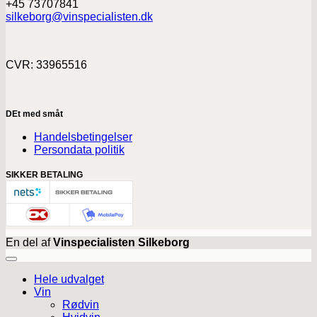
+45 73707841
silkeborg@vinspecialisten.dk
CVR: 33965516
DEt med småt
Handelsbetingelser
Persondata politik
SIKKER BETALING
En del af
Vinspecialisten Silkeborg
Hele udvalget
Vin
Rødvin