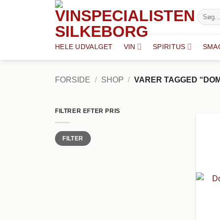
Fortsæt
Søg
til
efter:
indhold
HELE UDVALGET
VIN
SPIRITUS
SMA
FORSIDE
/
SHOP
/
VARER TAGGED “DOM
FILTRER EFTER PRIS
Mindste
Højeste
FILTER
pris
pris