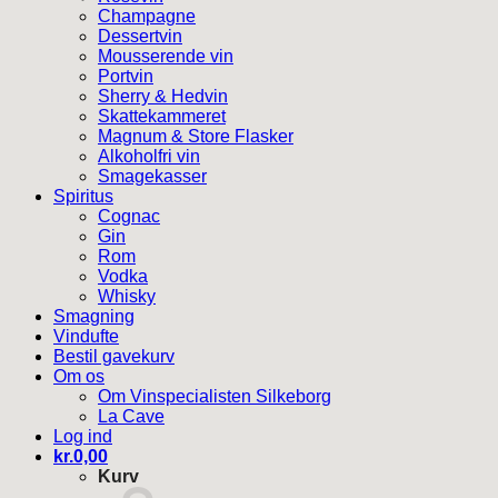
Champagne
Dessertvin
Mousserende vin
Portvin
Sherry & Hedvin
Skattekammeret
Magnum & Store Flasker
Alkoholfri vin
Smagekasser
Spiritus
Cognac
Gin
Rom
Vodka
Whisky
Smagning
Vindufte
Bestil gavekurv
Om os
Om Vinspecialisten Silkeborg
La Cave
Log ind
kr.
0,00
Kurv