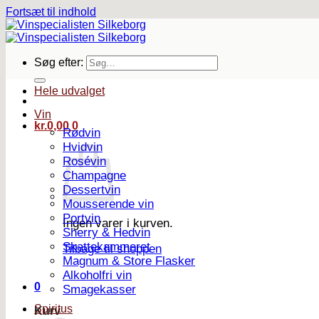
Fortsæt til indhold
Søg efter:
Hele udvalget
Vin
kr.
0,00
0
Rødvin
Hvidvin
Rosévin
Champagne
Dessertvin
Mousserende vin
Portvin
Ingen varer i kurven.
Sherry & Hedvin
Skattekammeret
Tilbage til shoppen
Magnum & Store Flasker
Alkoholfri vin
0
Smagekasser
Spiritus
Kurv