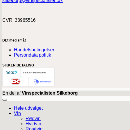
silkeborg@vinspecialisten.dk
CVR: 33965516
DEt med småt
Handelsbetingelser
Persondata politik
SIKKER BETALING
En del af
Vinspecialisten Silkeborg
Hele udvalget
Vin
Rødvin
Hvidvin
Rosévin