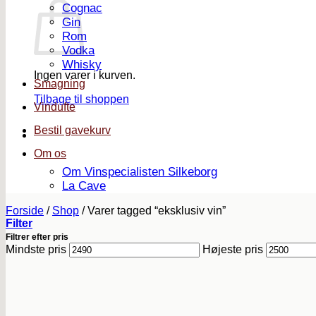
Cognac
Gin
Rom
Vodka
Whisky
Ingen varer i kurven.
Smagning
Tilbage til shoppen
Vindufte
Bestil gavekurv
Om os
Om Vinspecialisten Silkeborg
La Cave
Forside
/
Shop
/
Varer tagged “eksklusiv vin”
Filter
Filtrer efter pris
Mindste pris
Højeste pris