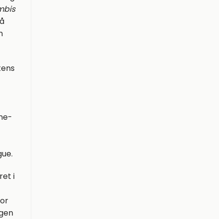
mbis
på
n
tens
ône-
gue.
et i
for
ngen