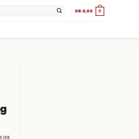
KR.
0,00
0
ig
e og