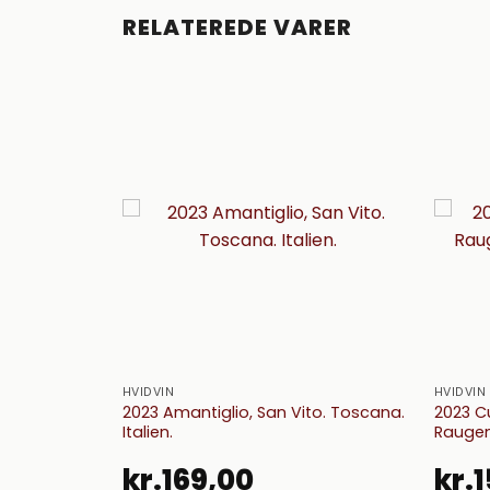
RELATEREDE VARER
HVIDVIN
HVIDVIN
stian,
2023 Amantiglio, San Vito. Toscana.
2023 C
rika.
Italien.
Raugen
kr.
169,00
kr.
1