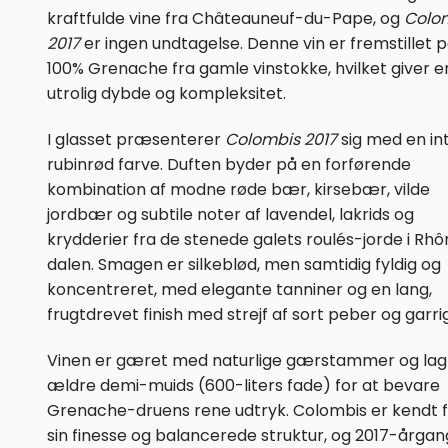
kraftfulde vine fra Châteauneuf-du-Pape, og
Colo
2017
er ingen undtagelse. Denne vin er fremstillet 
100% Grenache fra gamle vinstokke, hvilket giver e
utrolig dybde og kompleksitet.
I glasset præsenterer
Colombis 2017
sig med en in
rubinrød farve. Duften byder på en forførende
kombination af modne røde bær, kirsebær, vilde
jordbær og subtile noter af lavendel, lakrids og
krydderier fra de stenede galets roulés-jorde i Rh
dalen. Smagen er silkeblød, men samtidig fyldig og
koncentreret, med elegante tanniner og en lang,
frugtdrevet finish med strejf af sort peber og garri
Vinen er gæret med naturlige gærstammer og lagr
ældre demi-muids (600-liters fade) for at bevare
Grenache-druens rene udtryk. Colombis er kendt 
sin finesse og balancerede struktur, og 2017-årga