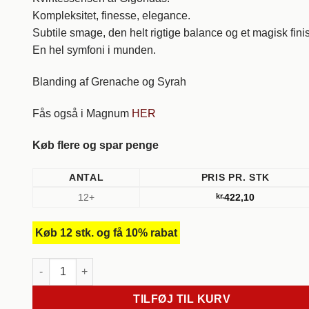
Kompleksitet, finesse, elegance.
Subtile smage, den helt rigtige balance og et magisk fini
En hel symfoni i munden.
Blanding af Grenache og Syrah
Fås også i Magnum
HER
Køb flere og spar penge
ANTAL
PRIS PR. STK
12+
kr.
422,10
Køb 12 stk. og få 10% rabat
2020 Gigondas Cuveé Florence, Goubert. Côtes du Rhone. 
TILFØJ TIL KURV