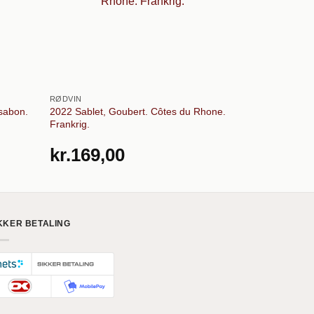
RØDVIN
RØDVIN
sabon.
2022 Sablet, Goubert. Côtes du Rhone.
2020 Madiere, 
Frankrig.
kr.
259,
kr.
169,00
KKER BETALING