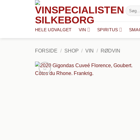
Fortsæt
Søg
til
efter:
indhold
HELE UDVALGET
VIN
SPIRITUS
SMA
FORSIDE
/
SHOP
/
VIN
/
RØDVIN