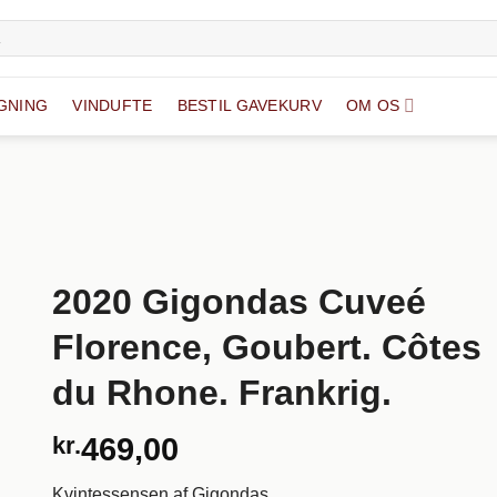
GNING
VINDUFTE
BESTIL GAVEKURV
OM OS
2020 Gigondas Cuveé
Florence, Goubert. Côtes
du Rhone. Frankrig.
kr.
469,00
Kvintessensen af ​​Gigondas.