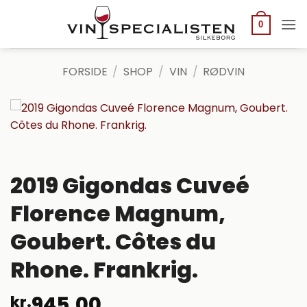
Fortsæt
til
0
indhold
FORSIDE
/
SHOP
/
VIN
/
RØDVIN
2019 Gigondas Cuveé
Florence Magnum,
Goubert. Côtes du
Rhone. Frankrig.
945,00
kr.