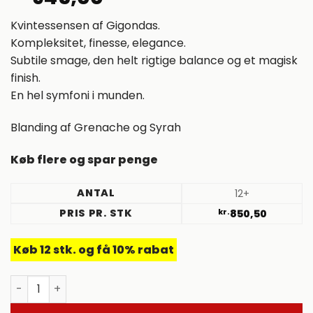
Kvintessensen af ​​Gigondas.
Kompleksitet, finesse, elegance.
Subtile smage, den helt rigtige balance og et magisk
finish.
En hel symfoni i munden.
Blanding af Grenache og Syrah
Køb flere og spar penge
ANTAL
12+
PRIS PR. STK
kr.
850,50
Køb 12 stk. og få 10% rabat
2019 Gigondas Cuveé Florence Magnum, Goubert. Côtes