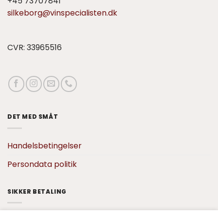
+45 73707841
silkeborg@vinspecialisten.dk
CVR: 33965516
DET MED SMÅT
Handelsbetingelser
Persondata politik
SIKKER BETALING