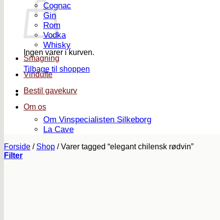
Cognac
Gin
Rom
Vodka
Whisky
Ingen varer i kurven.
Smagning
Tilbage til shoppen
Vindufte
Bestil gavekurv
Om os
Om Vinspecialisten Silkeborg
La Cave
Forside
/
Shop
/
Varer tagged “elegant chilensk rødvin”
Filter