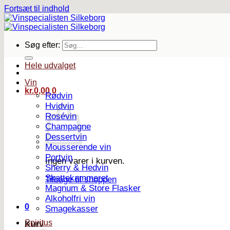
Fortsæt til indhold
Søg efter:
Hele udvalget
Vin
kr.
0,00
0
Rødvin
Hvidvin
Rosévin
Champagne
Dessertvin
Mousserende vin
Portvin
Ingen varer i kurven.
Sherry & Hedvin
Skattekammeret
Tilbage til shoppen
Magnum & Store Flasker
Alkoholfri vin
0
Smagekasser
Spiritus
Kurv