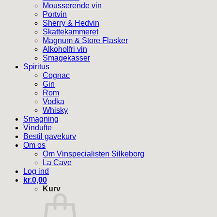
Mousserende vin
Portvin
Sherry & Hedvin
Skattekammeret
Magnum & Store Flasker
Alkoholfri vin
Smagekasser
Spiritus
Cognac
Gin
Rom
Vodka
Whisky
Smagning
Vindufte
Bestil gavekurv
Om os
Om Vinspecialisten Silkeborg
La Cave
Log ind
kr.
0,00
Kurv