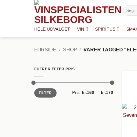
Fortsæt
Søg
til
efter:
indhold
HELE UDVALGET
VIN
SPIRITUS
SMA
FORSIDE
/
SHOP
/
VARER TAGGED “ELE
FILTRER EFTER PRIS
Mindste
Højeste
Pris:
kr.160
—
kr.170
FILTER
pris
pris