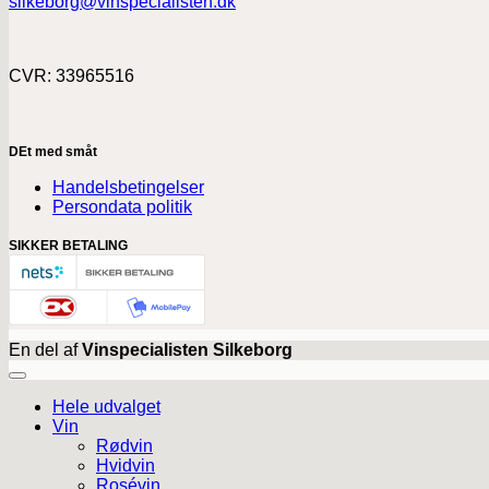
silkeborg@vinspecialisten.dk
CVR: 33965516
DEt med småt
Handelsbetingelser
Persondata politik
SIKKER BETALING
En del af
Vinspecialisten Silkeborg
Hele udvalget
Vin
Rødvin
Hvidvin
Rosévin