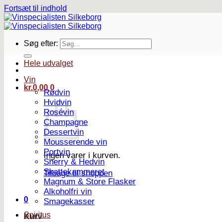
Fortsæt til indhold
Søg efter:
Hele udvalget
Vin
kr.
0,00
0
Rødvin
Hvidvin
Rosévin
Champagne
Dessertvin
Mousserende vin
Portvin
Ingen varer i kurven.
Sherry & Hedvin
Skattekammeret
Tilbage til shoppen
Magnum & Store Flasker
Alkoholfri vin
0
Smagekasser
Spiritus
Kurv