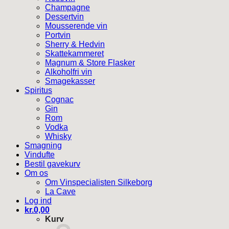
Champagne
Dessertvin
Mousserende vin
Portvin
Sherry & Hedvin
Skattekammeret
Magnum & Store Flasker
Alkoholfri vin
Smagekasser
Spiritus
Cognac
Gin
Rom
Vodka
Whisky
Smagning
Vindufte
Bestil gavekurv
Om os
Om Vinspecialisten Silkeborg
La Cave
Log ind
kr.
0,00
Kurv