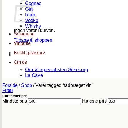
Cognac
Gin
Rom
Vodka
Whisky
Ingen varer i kurven.
Smagning
Tilbage til shoppen
Vindufte
Bestil gavekurv
Om os
Om Vinspecialisten Silkeborg
La Cave
Forside
/
Shop
/
Varer tagged “fadpræget vin”
Filter
Filtrer efter pris
Mindste pris
Højeste pris