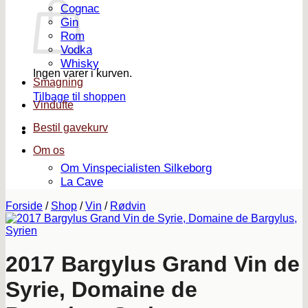
Cognac
Gin
Rom
Vodka
Whisky
Ingen varer i kurven.
Smagning
Tilbage til shoppen
Vindufte
Bestil gavekurv
Om os
Om Vinspecialisten Silkeborg
La Cave
Forside
/
Shop
/
Vin
/
Rødvin
2017 Bargylus Grand Vin de
Syrie, Domaine de