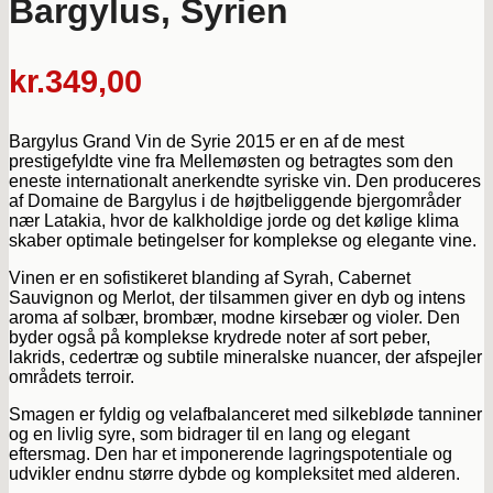
Bargylus, Syrien
kr.
349,00
Bargylus Grand Vin de Syrie 2015 er en af de mest
prestigefyldte vine fra Mellemøsten og betragtes som den
eneste internationalt anerkendte syriske vin. Den produceres
af Domaine de Bargylus i de højtbeliggende bjergområder
nær Latakia, hvor de kalkholdige jorde og det kølige klima
skaber optimale betingelser for komplekse og elegante vine.
Vinen er en sofistikeret blanding af Syrah, Cabernet
Sauvignon og Merlot, der tilsammen giver en dyb og intens
aroma af solbær, brombær, modne kirsebær og violer. Den
byder også på komplekse krydrede noter af sort peber,
lakrids, cedertræ og subtile mineralske nuancer, der afspejler
områdets terroir.
Smagen er fyldig og velafbalanceret med silkebløde tanniner
og en livlig syre, som bidrager til en lang og elegant
eftersmag. Den har et imponerende lagringspotentiale og
udvikler endnu større dybde og kompleksitet med alderen.