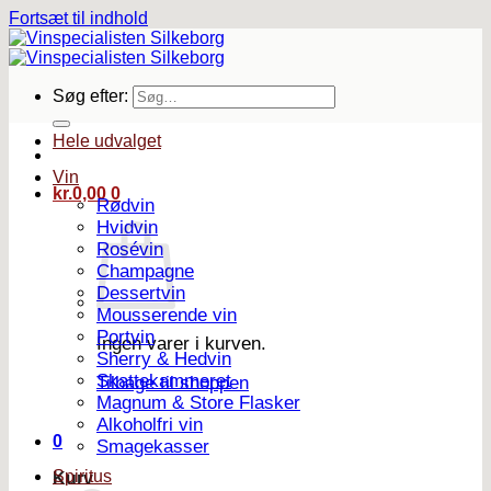
Fortsæt til indhold
Søg efter:
Hele udvalget
Vin
kr.
0,00
0
Rødvin
Hvidvin
Rosévin
Champagne
Dessertvin
Mousserende vin
Portvin
Ingen varer i kurven.
Sherry & Hedvin
Skattekammeret
Tilbage til shoppen
Magnum & Store Flasker
Alkoholfri vin
0
Smagekasser
Spiritus
Kurv