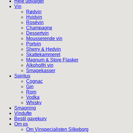
Hele udvalget
Vin
Rødvin
Hvidvin
Rosévin
Champagne
Dessertvin
Mousserende vin
Portvin
Sherry & Hedvin
Skattekammeret
Magnum & Store Flasker
Alkoholfri vin
Smagekasser
Spiritus
Cognac
Gin
Rom
Vodka
Whisky
Smagning
Vindufte
Bestil gavekurv
Om os
Om Vinspecialisten Silkeborg