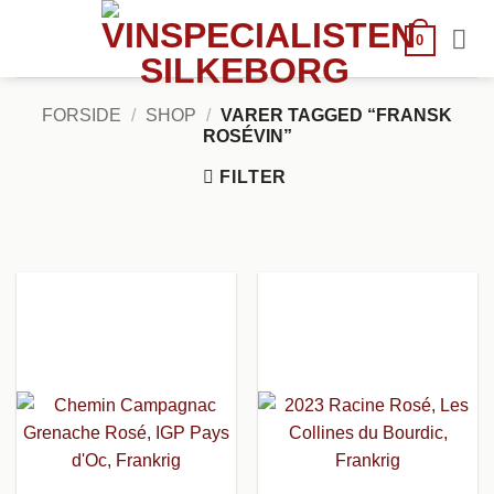
Fortsæt
til
0
indhold
FORSIDE
/
SHOP
/
VARER TAGGED “FRANSK
ROSÉVIN”
FILTER