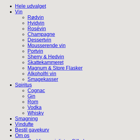
Hele udvalget
Vin
Rødvin
Hvidvin
Rosévin
Champagne
Dessertvin
Mousserende vin
Portvin
Sherry & Hedvin
Skattekammeret
Magnum & Store Flasker
Alkoholfri vin
Smagekasser
Spiritus
Cognac
Gin
Rom
Vodka
Whisky
Smagning
Vindufte
Bestil gavekurv
Om os