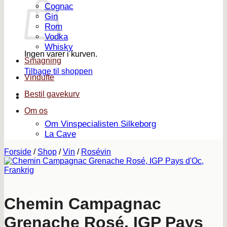
Cognac
Gin
Rom
Vodka
Whisky
Ingen varer i kurven.
Smagning
Tilbage til shoppen
Vindufte
Bestil gavekurv
Om os
Om Vinspecialisten Silkeborg
La Cave
Forside
/
Shop
/
Vin
/
Rosévin
Chemin Campagnac
Grenache Rosé, IGP Pays