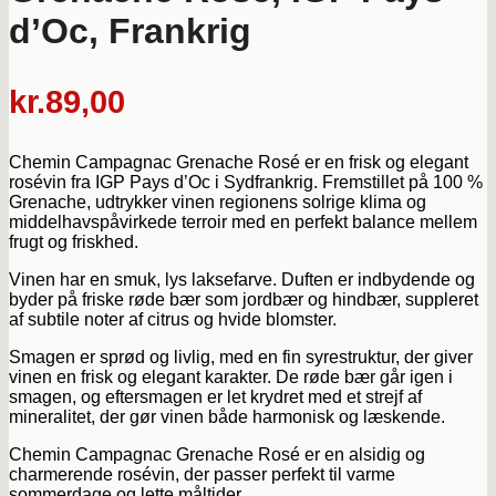
d’Oc, Frankrig
kr.
89,00
Chemin Campagnac Grenache Rosé er en frisk og elegant
rosévin fra IGP Pays d’Oc i Sydfrankrig. Fremstillet på 100 %
Grenache, udtrykker vinen regionens solrige klima og
middelhavspåvirkede terroir med en perfekt balance mellem
frugt og friskhed.
Vinen har en smuk, lys laksefarve. Duften er indbydende og
byder på friske røde bær som jordbær og hindbær, suppleret
af subtile noter af citrus og hvide blomster.
Smagen er sprød og livlig, med en fin syrestruktur, der giver
vinen en frisk og elegant karakter. De røde bær går igen i
smagen, og eftersmagen er let krydret med et strejf af
mineralitet, der gør vinen både harmonisk og læskende.
Chemin Campagnac Grenache Rosé er en alsidig og
charmerende rosévin, der passer perfekt til varme
sommerdage og lette måltider.