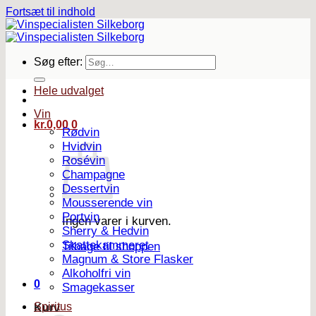
Fortsæt til indhold
Søg efter:
Hele udvalget
Vin
kr.
0,00
0
Rødvin
Hvidvin
Rosévin
Champagne
Dessertvin
Mousserende vin
Portvin
Ingen varer i kurven.
Sherry & Hedvin
Skattekammeret
Tilbage til shoppen
Magnum & Store Flasker
Alkoholfri vin
0
Smagekasser
Spiritus
Kurv