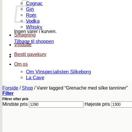
Cognac
Gin
Rom
Vodka
Whisky
Ingen varer i kurven.
Smagning
Tilbage til shoppen
Vindufte
Bestil gavekurv
Om os
Om Vinspecialisten Silkeborg
La Cave
Forside
/
Shop
/
Varer tagged “Grenache med silke tanniner”
Filter
Filtrer efter pris
Mindste pris
Højeste pris