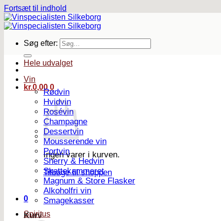
Fortsæt til indhold
Søg efter:
Hele udvalget
Vin
kr.
0,00
0
Rødvin
Hvidvin
Rosévin
Champagne
Dessertvin
Mousserende vin
Portvin
Ingen varer i kurven.
Sherry & Hedvin
Skattekammeret
Tilbage til shoppen
Magnum & Store Flasker
Alkoholfri vin
0
Smagekasser
Spiritus
Kurv