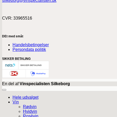
silkeborg@vinspecialisten.dk
CVR: 33965516
DEt med småt
Handelsbetingelser
Persondata politik
SIKKER BETALING
En del af
Vinspecialisten Silkeborg
Hele udvalget
Vin
Rødvin
Hvidvin
Rosévin