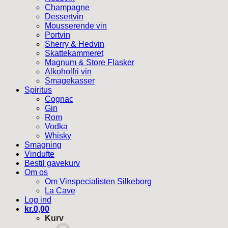
Champagne
Dessertvin
Mousserende vin
Portvin
Sherry & Hedvin
Skattekammeret
Magnum & Store Flasker
Alkoholfri vin
Smagekasser
Spiritus
Cognac
Gin
Rom
Vodka
Whisky
Smagning
Vindufte
Bestil gavekurv
Om os
Om Vinspecialisten Silkeborg
La Cave
Log ind
kr.
0,00
Kurv