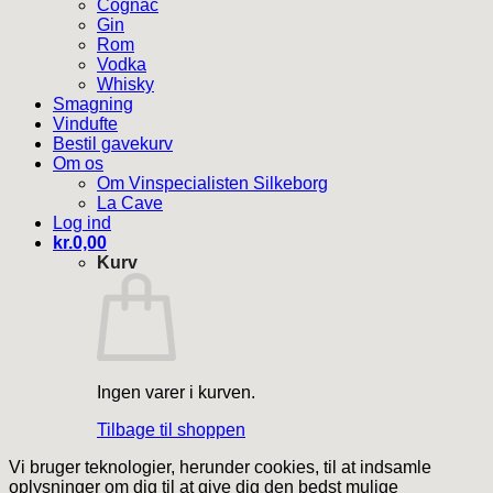
Cognac
Gin
Rom
Vodka
Whisky
Smagning
Vindufte
Bestil gavekurv
Om os
Om Vinspecialisten Silkeborg
La Cave
Log ind
kr.
0,00
Kurv
Ingen varer i kurven.
Tilbage til shoppen
Vi bruger teknologier, herunder cookies, til at indsamle
oplysninger om dig til at give dig den bedst mulige