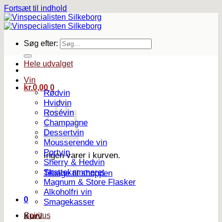
Fortsæt til indhold
Søg efter:
Hele udvalget
Vin
kr.
0,00
0
Rødvin
Hvidvin
Rosévin
Champagne
Dessertvin
Mousserende vin
Portvin
Ingen varer i kurven.
Sherry & Hedvin
Skattekammeret
Tilbage til shoppen
Magnum & Store Flasker
Alkoholfri vin
0
Smagekasser
Spiritus
Kurv