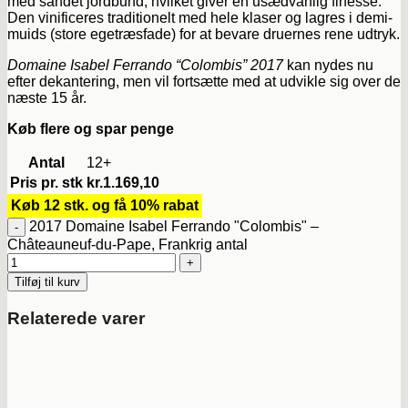
med sandet jordbund, hvilket giver en usædvanlig finesse.
Den vinificeres traditionelt med hele klaser og lagres i demi-
muids (store egetræsfade) for at bevare druernes rene udtryk.
Domaine Isabel Ferrando “Colombis” 2017
kan nydes nu
efter dekantering, men vil fortsætte med at udvikle sig over de
næste 15 år.
Køb flere og spar penge
Antal
12+
Pris pr. stk
kr.
1.169,10
Køb 12 stk. og få 10% rabat
2017 Domaine Isabel Ferrando "Colombis" –
Châteauneuf-du-Pape, Frankrig antal
Tilføj til kurv
Relaterede varer