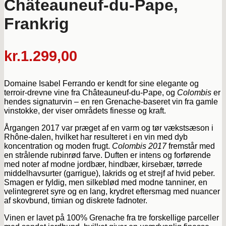
Châteauneuf-du-Pape,
Frankrig
kr.
1.299,00
Domaine Isabel Ferrando er kendt for sine elegante og
terroir-drevne vine fra Châteauneuf-du-Pape, og
Colombis
er
hendes signaturvin – en ren Grenache-baseret vin fra gamle
vinstokke, der viser områdets finesse og kraft.
Årgangen 2017 var præget af en varm og tør vækstsæson i
Rhône-dalen, hvilket har resulteret i en vin med dyb
koncentration og moden frugt.
Colombis 2017
fremstår med
en strålende rubinrød farve. Duften er intens og forførende
med noter af modne jordbær, hindbær, kirsebær, tørrede
middelhavsurter (garrigue), lakrids og et strejf af hvid peber.
Smagen er fyldig, men silkeblød med modne tanniner, en
velintegreret syre og en lang, krydret eftersmag med nuancer
af skovbund, timian og diskrete fadnoter.
Vinen er lavet på 100% Grenache fra tre forskellige parceller