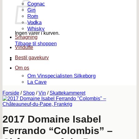
Cognac
Gin
Rom
Vodka
Whisky
Ingen varer i kurven.
Smagning
Tilbage til shoppen
Vindufte
Bestil gavekurv
Om os
Om Vinspecialisten Silkeborg
La Cave
Forside
/
Shop
/
Vin
/
Skattekammeret
2017 Domaine Isabel
Ferrando “Colombis” –