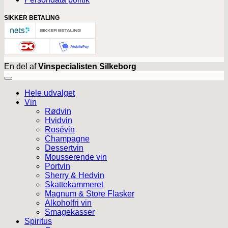
SIKKER BETALING
En del af
Vinspecialisten Silkeborg
Hele udvalget
Vin
Rødvin
Hvidvin
Rosévin
Champagne
Dessertvin
Mousserende vin
Portvin
Sherry & Hedvin
Skattekammeret
Magnum & Store Flasker
Alkoholfri vin
Smagekasser
Spiritus