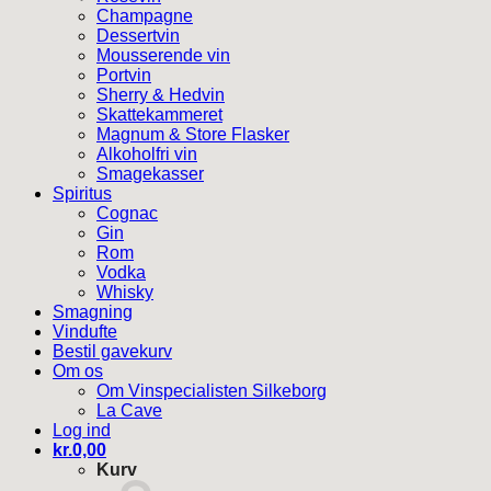
Champagne
Dessertvin
Mousserende vin
Portvin
Sherry & Hedvin
Skattekammeret
Magnum & Store Flasker
Alkoholfri vin
Smagekasser
Spiritus
Cognac
Gin
Rom
Vodka
Whisky
Smagning
Vindufte
Bestil gavekurv
Om os
Om Vinspecialisten Silkeborg
La Cave
Log ind
kr.
0,00
Kurv