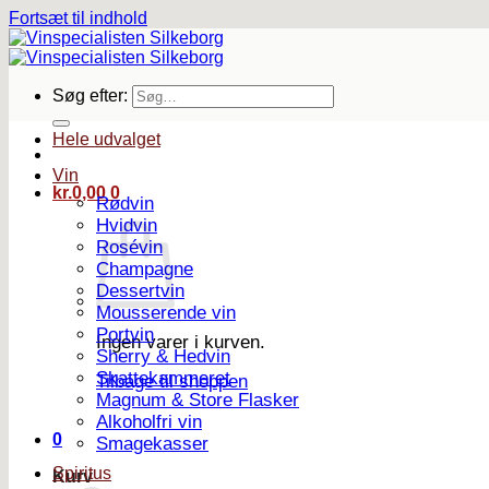
Fortsæt til indhold
Søg efter:
Hele udvalget
Vin
kr.
0,00
0
Rødvin
Hvidvin
Rosévin
Champagne
Dessertvin
Mousserende vin
Portvin
Ingen varer i kurven.
Sherry & Hedvin
Skattekammeret
Tilbage til shoppen
Magnum & Store Flasker
Alkoholfri vin
0
Smagekasser
Spiritus
Kurv