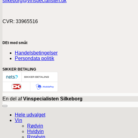
silkeborg@vinspecialisten.dk
CVR: 33965516
DEt med småt
Handelsbetingelser
Persondata politik
SIKKER BETALING
En del af
Vinspecialisten Silkeborg
Hele udvalget
Vin
Rødvin
Hvidvin
Rosévin