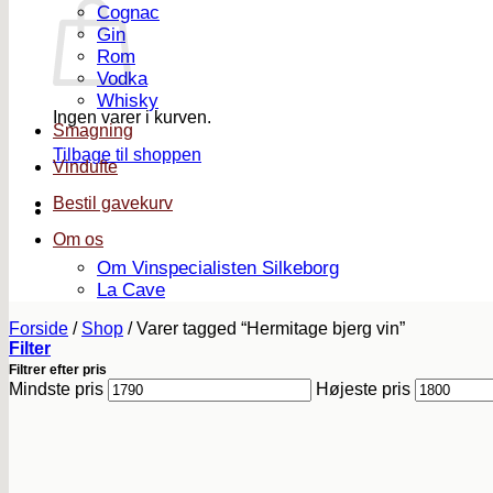
Cognac
Gin
Rom
Vodka
Whisky
Ingen varer i kurven.
Smagning
Tilbage til shoppen
Vindufte
Bestil gavekurv
Om os
Om Vinspecialisten Silkeborg
La Cave
Forside
/
Shop
/
Varer tagged “Hermitage bjerg vin”
Filter
Filtrer efter pris
Mindste pris
Højeste pris