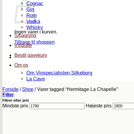
Cognac
Gin
Rom
Vodka
Whisky
Ingen varer i kurven.
Smagning
Tilbage til shoppen
Vindufte
Bestil gavekurv
Om os
Om Vinspecialisten Silkeborg
La Cave
Forside
/
Shop
/
Varer tagged “Hermitage La Chapelle”
Filter
Filtrer efter pris
Mindste pris
Højeste pris