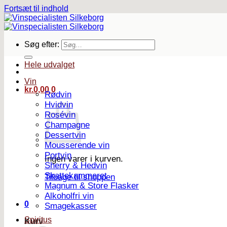
Fortsæt til indhold
Søg efter:
Hele udvalget
Vin
kr.
0,00
0
Rødvin
Hvidvin
Rosévin
Champagne
Dessertvin
Mousserende vin
Portvin
Ingen varer i kurven.
Sherry & Hedvin
Skattekammeret
Tilbage til shoppen
Magnum & Store Flasker
Alkoholfri vin
0
Smagekasser
Spiritus
Kurv