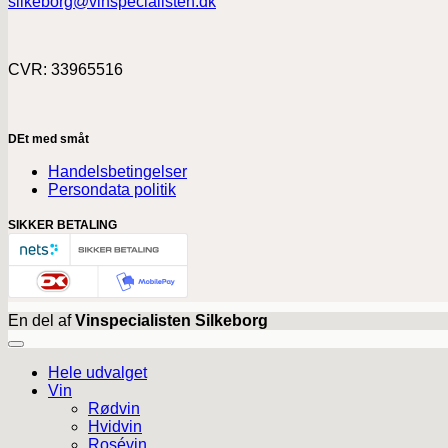
silkeborg@vinspecialisten.dk
CVR: 33965516
DEt med småt
Handelsbetingelser
Persondata politik
SIKKER BETALING
En del af
Vinspecialisten Silkeborg
Hele udvalget
Vin
Rødvin
Hvidvin
Rosévin