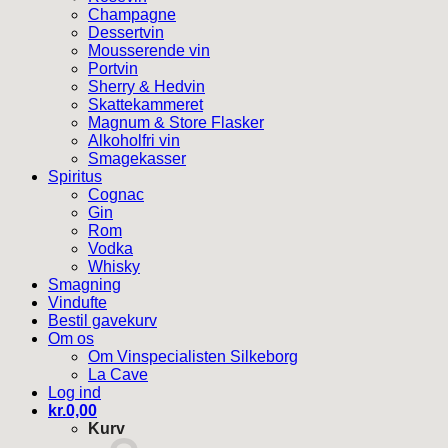
Champagne
Dessertvin
Mousserende vin
Portvin
Sherry & Hedvin
Skattekammeret
Magnum & Store Flasker
Alkoholfri vin
Smagekasser
Spiritus
Cognac
Gin
Rom
Vodka
Whisky
Smagning
Vindufte
Bestil gavekurv
Om os
Om Vinspecialisten Silkeborg
La Cave
Log ind
kr.
0,00
Kurv