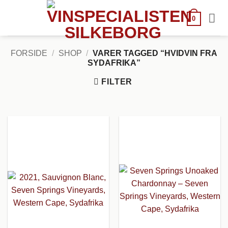
Fortsæt
til
0
indhold
FORSIDE
/
SHOP
/
VARER TAGGED “HVIDVIN FRA
SYDAFRIKA”
FILTER