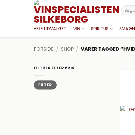
Fortsæt
Søg
til
efter:
indhold
HELE UDVALGET
VIN
SPIRITUS
SMAGN
FORSIDE
/
SHOP
/
VARER TAGGED “HVID
FILTRER EFTER PRIS
Mindste
Højeste
FILTER
pris
pris