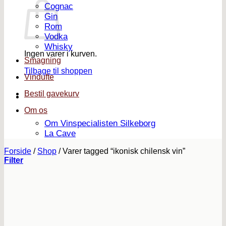
Cognac
Gin
Rom
Vodka
Whisky
Ingen varer i kurven.
Smagning
Tilbage til shoppen
Vindufte
Bestil gavekurv
Om os
Om Vinspecialisten Silkeborg
La Cave
Forside
/
Shop
/
Varer tagged “ikonisk chilensk vin”
Filter