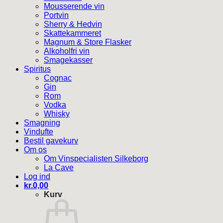
Mousserende vin
Portvin
Sherry & Hedvin
Skattekammeret
Magnum & Store Flasker
Alkoholfri vin
Smagekasser
Spiritus
Cognac
Gin
Rom
Vodka
Whisky
Smagning
Vindufte
Bestil gavekurv
Om os
Om Vinspecialisten Silkeborg
La Cave
Log ind
kr.
0,00
Kurv