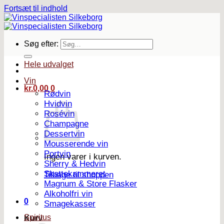
Fortsæt til indhold
Søg efter:
Hele udvalget
Vin
kr.
0,00
0
Rødvin
Hvidvin
Rosévin
Champagne
Dessertvin
Mousserende vin
Portvin
Ingen varer i kurven.
Sherry & Hedvin
Skattekammeret
Tilbage til shoppen
Magnum & Store Flasker
Alkoholfri vin
0
Smagekasser
Spiritus
Kurv