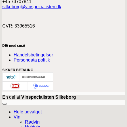
+45 73707841
silkeborg@vinspecialisten.dk
CVR: 33965516
DEt med småt
Handelsbetingelser
Persondata politik
SIKKER BETALING
En del af
Vinspecialisten Silkeborg
Hele udvalget
Vin
Rødvin