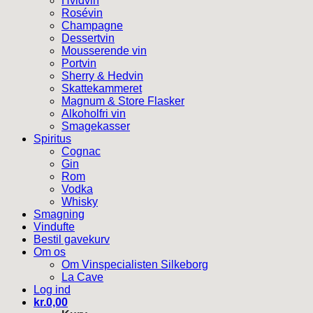
Hvidvin
Rosévin
Champagne
Dessertvin
Mousserende vin
Portvin
Sherry & Hedvin
Skattekammeret
Magnum & Store Flasker
Alkoholfri vin
Smagekasser
Spiritus
Cognac
Gin
Rom
Vodka
Whisky
Smagning
Vindufte
Bestil gavekurv
Om os
Om Vinspecialisten Silkeborg
La Cave
Log ind
kr.
0,00