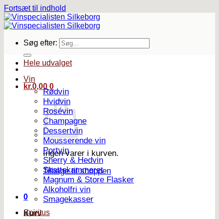
Fortsæt til indhold
Søg efter:
Hele udvalget
Vin
kr.
0,00
0
Rødvin
Hvidvin
Rosévin
Champagne
Dessertvin
Mousserende vin
Portvin
Ingen varer i kurven.
Sherry & Hedvin
Skattekammeret
Tilbage til shoppen
Magnum & Store Flasker
Alkoholfri vin
0
Smagekasser
Spiritus
Kurv