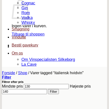
Cognac
Gin
Rom
Vodka
Whisky
Ingen varer i kurven.
Smagning
Tilbage til shoppen
Vindufte
Bestil gavekurv
Om os
Om Vinspecialisten Silkeborg
La Cave
Forside
/
Shop
/
Varer tagged “italiensk hvidvin”
Filter
Filtrer efter pris
Mindste pris
Højeste pris
Filter