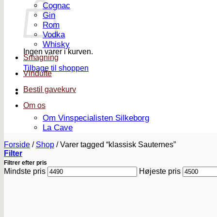
Cognac
Gin
Rom
Vodka
Whisky
Ingen varer i kurven.
Smagning
Tilbage til shoppen
Vindufte
Bestil gavekurv
Om os
Om Vinspecialisten Silkeborg
La Cave
Forside
/
Shop
/
Varer tagged “klassisk Sauternes”
Filter
Filtrer efter pris
Mindste pris
Højeste pris