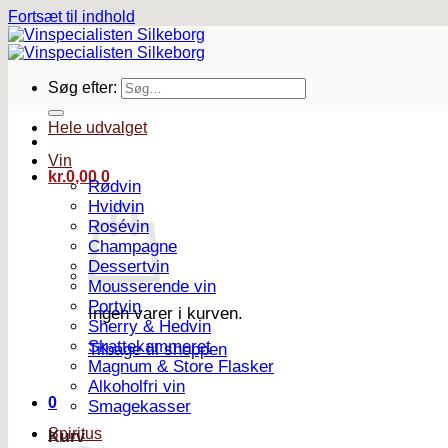
Fortsæt til indhold
Søg efter:
Hele udvalget
Vin
kr.
0,00
0
Rødvin
Hvidvin
Rosévin
Champagne
Dessertvin
Mousserende vin
Portvin
Ingen varer i kurven.
Sherry & Hedvin
Skattekammeret
Tilbage til shoppen
Magnum & Store Flasker
Alkoholfri vin
0
Smagekasser
Spiritus
Kurv