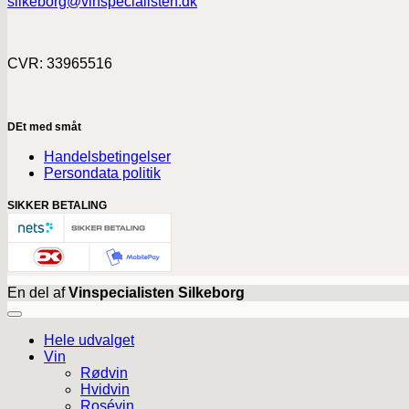
silkeborg@vinspecialisten.dk
CVR: 33965516
DEt med småt
Handelsbetingelser
Persondata politik
SIKKER BETALING
En del af
Vinspecialisten Silkeborg
Hele udvalget
Vin
Rødvin
Hvidvin
Rosévin