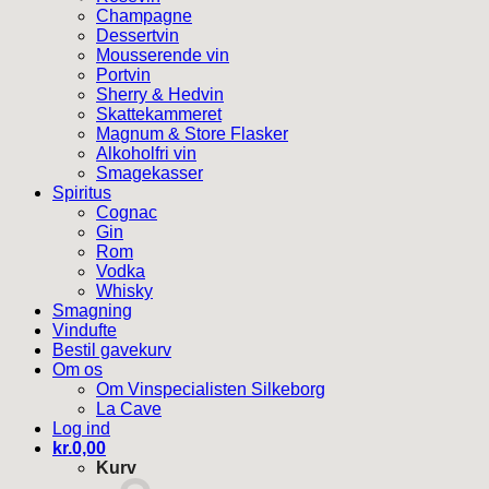
Champagne
Dessertvin
Mousserende vin
Portvin
Sherry & Hedvin
Skattekammeret
Magnum & Store Flasker
Alkoholfri vin
Smagekasser
Spiritus
Cognac
Gin
Rom
Vodka
Whisky
Smagning
Vindufte
Bestil gavekurv
Om os
Om Vinspecialisten Silkeborg
La Cave
Log ind
kr.
0,00
Kurv