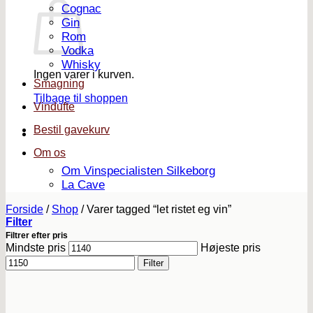
Cognac
Gin
Rom
Vodka
Whisky
Ingen varer i kurven.
Smagning
Tilbage til shoppen
Vindufte
Bestil gavekurv
Om os
Om Vinspecialisten Silkeborg
La Cave
Forside
/
Shop
/
Varer tagged “let ristet eg vin”
Filter
Filtrer efter pris
Mindste pris
Højeste pris
Filter