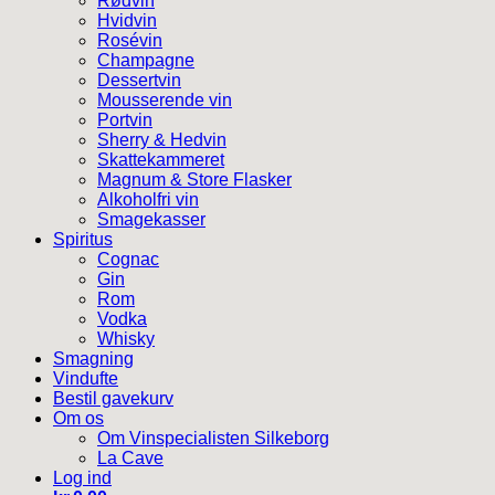
Rødvin
Hvidvin
Rosévin
Champagne
Dessertvin
Mousserende vin
Portvin
Sherry & Hedvin
Skattekammeret
Magnum & Store Flasker
Alkoholfri vin
Smagekasser
Spiritus
Cognac
Gin
Rom
Vodka
Whisky
Smagning
Vindufte
Bestil gavekurv
Om os
Om Vinspecialisten Silkeborg
La Cave
Log ind