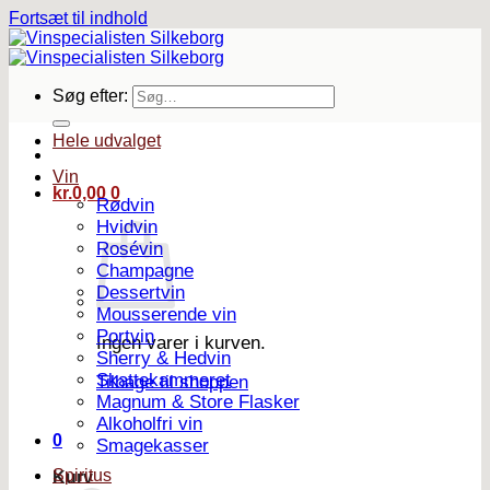
Fortsæt til indhold
Søg efter:
Hele udvalget
Vin
kr.
0,00
0
Rødvin
Hvidvin
Rosévin
Champagne
Dessertvin
Mousserende vin
Portvin
Ingen varer i kurven.
Sherry & Hedvin
Skattekammeret
Tilbage til shoppen
Magnum & Store Flasker
Alkoholfri vin
0
Smagekasser
Spiritus
Kurv