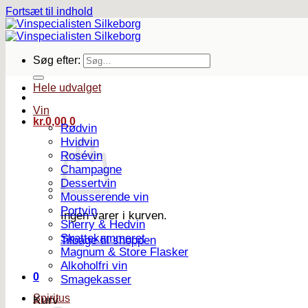
Fortsæt til indhold
Søg efter:
Hele udvalget
Vin
kr.
0,00
0
Rødvin
Hvidvin
Rosévin
Champagne
Dessertvin
Mousserende vin
Portvin
Ingen varer i kurven.
Sherry & Hedvin
Skattekammeret
Tilbage til shoppen
Magnum & Store Flasker
Alkoholfri vin
0
Smagekasser
Spiritus
Kurv