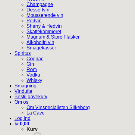
Champagne
Dessertvin
Mousserende vin
Portvin
Sherry & Hedvin
Skattekammeret
Magnum & Store Flasker
Alkoholfri vin
Smagekasser
Spiritus
Cognac
Gin
Rom
Vodka
Whisky
Smagning
Vindufte
Bestil gavekurv
Om os
Om Vinspecialisten Silkeborg
La Cave
Log ind
kr.
0,00
Kurv