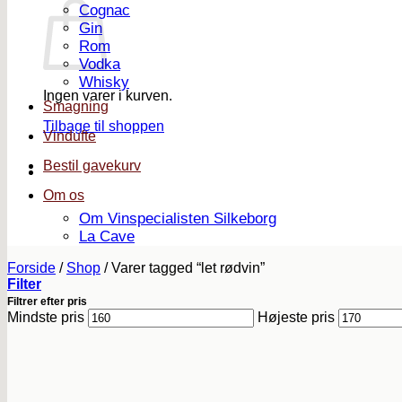
Cognac
Gin
Rom
Vodka
Whisky
Ingen varer i kurven.
Smagning
Tilbage til shoppen
Vindufte
Bestil gavekurv
Om os
Om Vinspecialisten Silkeborg
La Cave
Forside
/
Shop
/
Varer tagged “let rødvin”
Filter
Filtrer efter pris
Mindste pris
Højeste pris