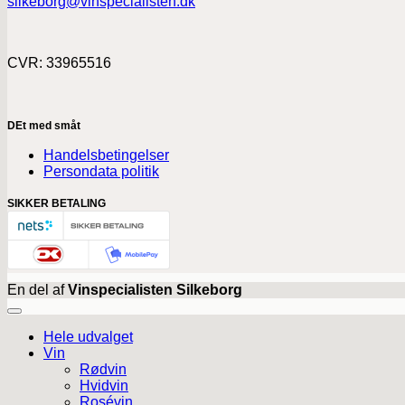
silkeborg@vinspecialisten.dk
CVR: 33965516
DEt med småt
Handelsbetingelser
Persondata politik
SIKKER BETALING
En del af
Vinspecialisten Silkeborg
Hele udvalget
Vin
Rødvin
Hvidvin
Rosévin