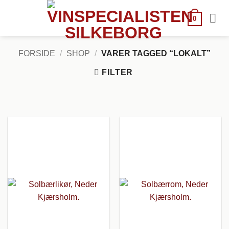
Fortsæt
til
0
indhold
FORSIDE
/
SHOP
/
VARER TAGGED “LOKALT”
FILTER