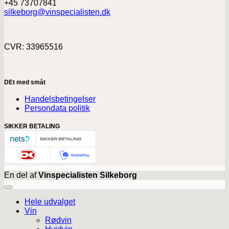
+45 73707841
silkeborg@vinspecialisten.dk
CVR: 33965516
DEt med småt
Handelsbetingelser
Persondata politik
SIKKER BETALING
En del af
Vinspecialisten Silkeborg
Hele udvalget
Vin
Rødvin