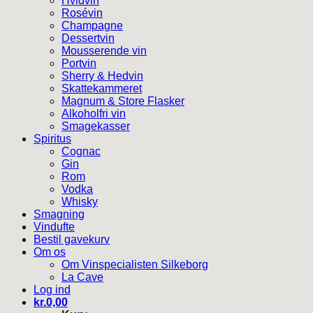
Hvidvin
Rosévin
Champagne
Dessertvin
Mousserende vin
Portvin
Sherry & Hedvin
Skattekammeret
Magnum & Store Flasker
Alkoholfri vin
Smagekasser
Spiritus
Cognac
Gin
Rom
Vodka
Whisky
Smagning
Vindufte
Bestil gavekurv
Om os
Om Vinspecialisten Silkeborg
La Cave
Log ind
kr.
0,00