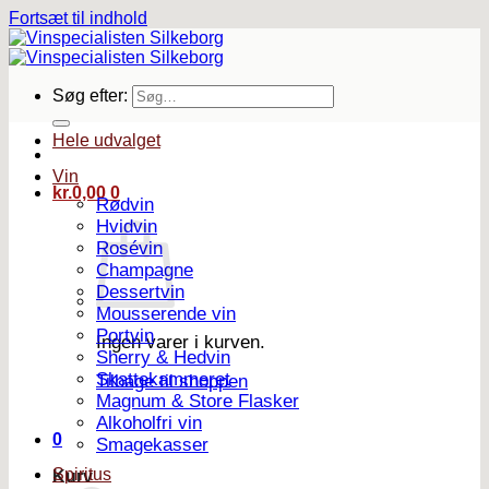
Fortsæt til indhold
Søg efter:
Hele udvalget
Vin
kr.
0,00
0
Rødvin
Hvidvin
Rosévin
Champagne
Dessertvin
Mousserende vin
Portvin
Ingen varer i kurven.
Sherry & Hedvin
Skattekammeret
Tilbage til shoppen
Magnum & Store Flasker
Alkoholfri vin
0
Smagekasser
Spiritus
Kurv