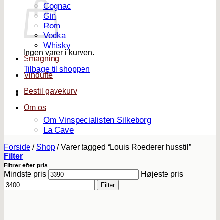
Cognac
Gin
Rom
Vodka
Whisky
Ingen varer i kurven.
Smagning
Tilbage til shoppen
Vindufte
Bestil gavekurv
Om os
Om Vinspecialisten Silkeborg
La Cave
Forside
/
Shop
/
Varer tagged “Louis Roederer husstil”
Filter
Filtrer efter pris
Mindste pris
Højeste pris
Filter