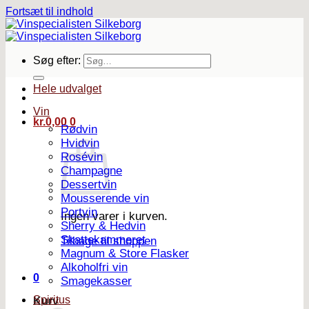
Fortsæt til indhold
Søg efter:
Hele udvalget
Vin
kr.
0,00
0
Rødvin
Hvidvin
Rosévin
Champagne
Dessertvin
Mousserende vin
Portvin
Ingen varer i kurven.
Sherry & Hedvin
Skattekammeret
Tilbage til shoppen
Magnum & Store Flasker
Alkoholfri vin
0
Smagekasser
Spiritus
Kurv