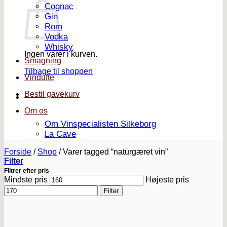
Cognac
Gin
Rom
Vodka
Whisky
Ingen varer i kurven.
Smagning
Tilbage til shoppen
Vindufte
Bestil gavekurv
Om os
Om Vinspecialisten Silkeborg
La Cave
Forside
/
Shop
/
Varer tagged “naturgæret vin”
Filter
Filtrer efter pris
Mindste pris
Højeste pris
Filter