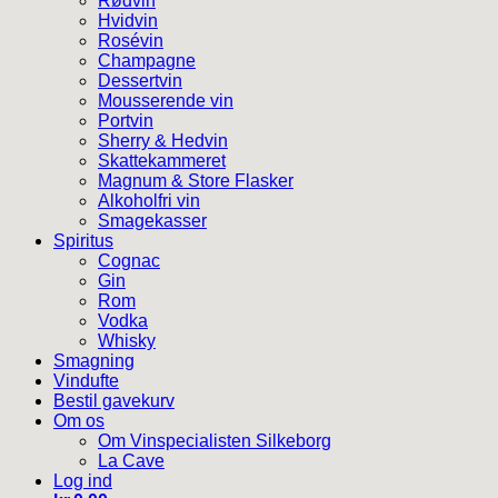
Rødvin
Hvidvin
Rosévin
Champagne
Dessertvin
Mousserende vin
Portvin
Sherry & Hedvin
Skattekammeret
Magnum & Store Flasker
Alkoholfri vin
Smagekasser
Spiritus
Cognac
Gin
Rom
Vodka
Whisky
Smagning
Vindufte
Bestil gavekurv
Om os
Om Vinspecialisten Silkeborg
La Cave
Log ind