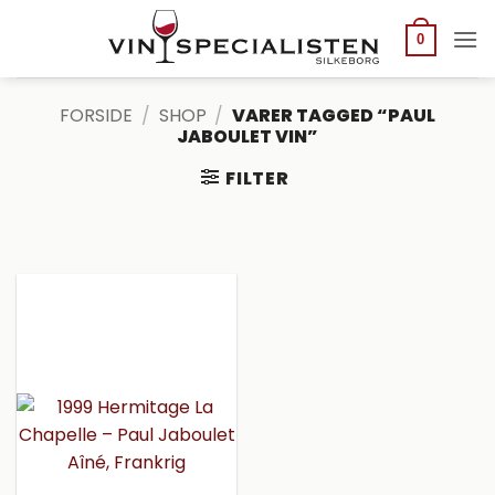
Fortsæt
til
0
indhold
FORSIDE
/
SHOP
/
VARER TAGGED “PAUL
JABOULET VIN”
FILTER