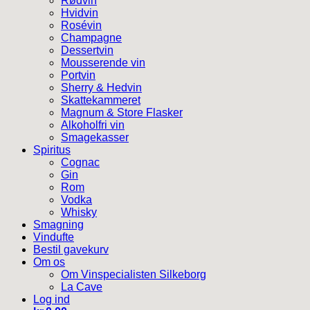
Rødvin
Hvidvin
Rosévin
Champagne
Dessertvin
Mousserende vin
Portvin
Sherry & Hedvin
Skattekammeret
Magnum & Store Flasker
Alkoholfri vin
Smagekasser
Spiritus
Cognac
Gin
Rom
Vodka
Whisky
Smagning
Vindufte
Bestil gavekurv
Om os
Om Vinspecialisten Silkeborg
La Cave
Log ind