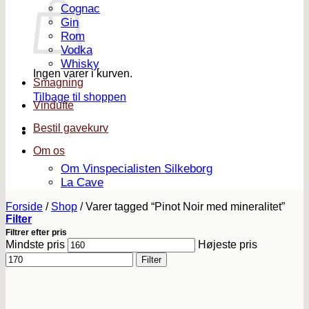
Cognac
Gin
Rom
Vodka
Whisky
Ingen varer i kurven.
Smagning
Tilbage til shoppen
Vindufte
Bestil gavekurv
Om os
Om Vinspecialisten Silkeborg
La Cave
Forside
/
Shop
/
Varer tagged “Pinot Noir med mineralitet”
Filter
Filtrer efter pris
Mindste pris
Højeste pris
Filter