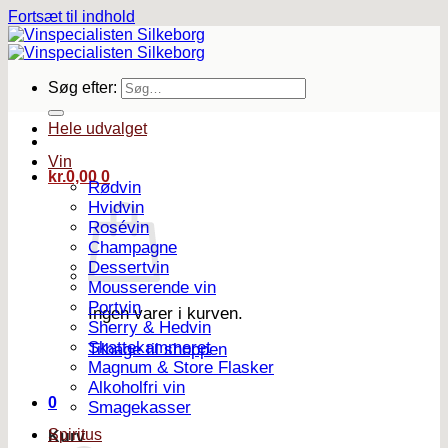
Fortsæt til indhold
Søg efter:
Hele udvalget
Vin
kr.
0,00
0
Rødvin
Hvidvin
Rosévin
Champagne
Dessertvin
Mousserende vin
Portvin
Ingen varer i kurven.
Sherry & Hedvin
Skattekammeret
Tilbage til shoppen
Magnum & Store Flasker
Alkoholfri vin
0
Smagekasser
Spiritus
Kurv