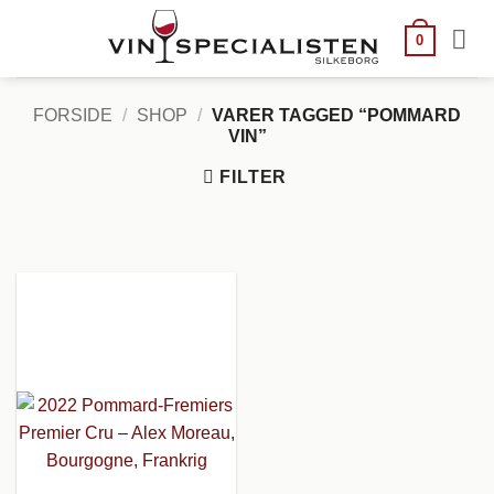
Fortsæt
til
0
indhold
FORSIDE
/
SHOP
/
VARER TAGGED “POMMARD
VIN”
FILTER