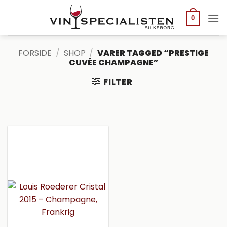
Fortsæt
til
0
indhold
FORSIDE
/
SHOP
/
VARER TAGGED “PRESTIGE
CUVÉE CHAMPAGNE”
FILTER