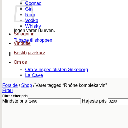
Cognac
Gin
Rom
Vodka
Whisky
Ingen varer i kurven.
Smagning
Tilbage til shoppen
Vindufte
Bestil gavekurv
Om os
Om Vinspecialisten Silkeborg
La Cave
Forside
/
Shop
/
Varer tagged “Rhône kompleks vin”
Filter
Filtrer efter pris
Mindste pris
Højeste pris