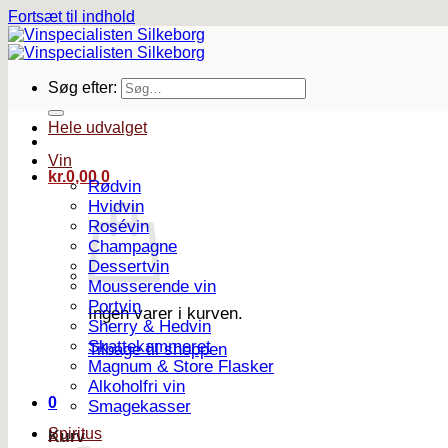
Fortsæt til indhold
Søg efter:
Hele udvalget
Vin
kr.
0,00
0
Rødvin
Hvidvin
Rosévin
Champagne
Dessertvin
Mousserende vin
Portvin
Ingen varer i kurven.
Sherry & Hedvin
Skattekammeret
Tilbage til shoppen
Magnum & Store Flasker
Alkoholfri vin
0
Smagekasser
Spiritus
Kurv