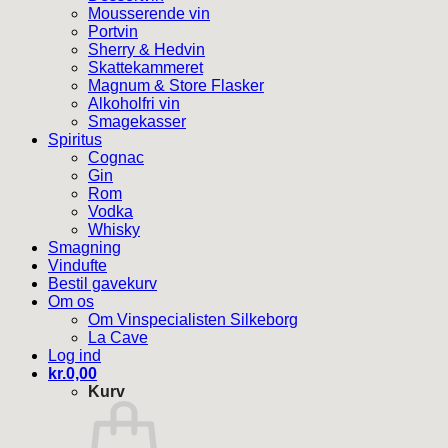
Mousserende vin
Portvin
Sherry & Hedvin
Skattekammeret
Magnum & Store Flasker
Alkoholfri vin
Smagekasser
Spiritus
Cognac
Gin
Rom
Vodka
Whisky
Smagning
Vindufte
Bestil gavekurv
Om os
Om Vinspecialisten Silkeborg
La Cave
Log ind
kr.
0,00
Kurv