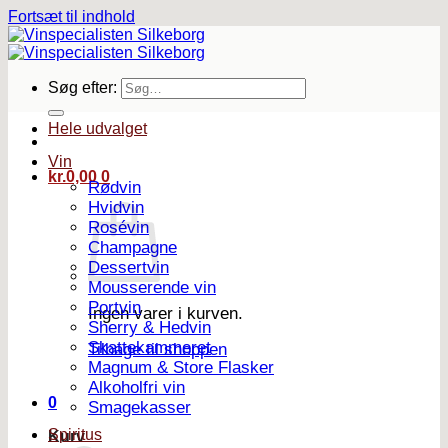
Fortsæt til indhold
Søg efter:
Hele udvalget
Vin
kr.
0,00
0
Rødvin
Hvidvin
Rosévin
Champagne
Dessertvin
Mousserende vin
Portvin
Ingen varer i kurven.
Sherry & Hedvin
Skattekammeret
Tilbage til shoppen
Magnum & Store Flasker
Alkoholfri vin
0
Smagekasser
Spiritus
Kurv