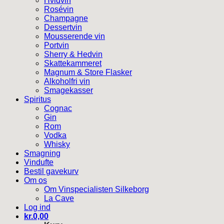
Hvidvin
Rosévin
Champagne
Dessertvin
Mousserende vin
Portvin
Sherry & Hedvin
Skattekammeret
Magnum & Store Flasker
Alkoholfri vin
Smagekasser
Spiritus
Cognac
Gin
Rom
Vodka
Whisky
Smagning
Vindufte
Bestil gavekurv
Om os
Om Vinspecialisten Silkeborg
La Cave
Log ind
kr.
0,00