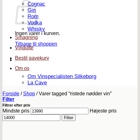
Cognac
Gin
Rom
Vodka
Whisky
Ingen varer i kurven.
Smagning
Tilbage til shoppen
Vindufte
Bestil gavekurv
Om os
Om Vinspecialisten Silkeborg
La Cave
Forside
/
Shop
/
Varer tagged “ristede nødder vin”
Filter
Filtrer efter pris
Mindste pris
Højeste pris
Filter