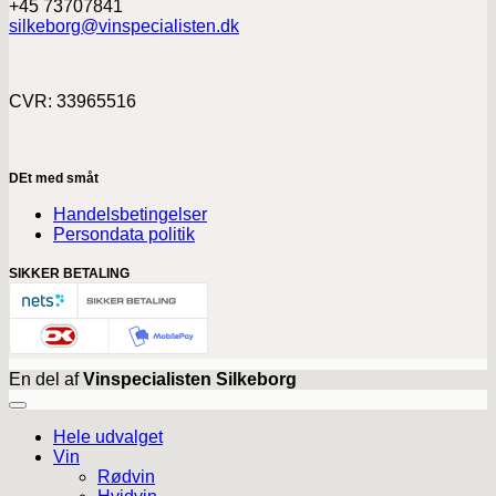
+45 73707841
silkeborg@vinspecialisten.dk
CVR: 33965516
DEt med småt
Handelsbetingelser
Persondata politik
SIKKER BETALING
En del af
Vinspecialisten Silkeborg
Hele udvalget
Vin
Rødvin