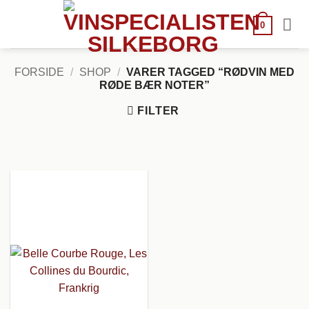
Fortsæt
til
0
indhold
FORSIDE
/
SHOP
/
VARER TAGGED “RØDVIN MED
RØDE BÆR NOTER”
FILTER