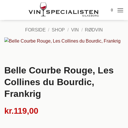
Fortsæt
0
til
indhold
FORSIDE
/
SHOP
/
VIN
/
RØDVIN
Belle Courbe Rouge, Les
Collines du Bourdic,
Frankrig
kr.
119,00