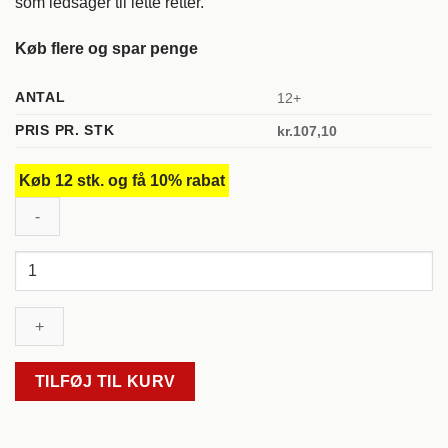
som ledsager til lette retter.
Køb flere og spar penge
ANTAL
12+
PRIS PR. STK
kr.
107,10
Køb 12 stk. og få 10% rabat
Belle
Courbe
Rouge,
Les
Collines
du
TILFØJ TIL KURV
Bourdic,
Frankrig
antal