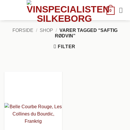
Fortsæt
til
0
indhold
FORSIDE
/
SHOP
/
VARER TAGGED “SAFTIG
RØDVIN”
FILTER