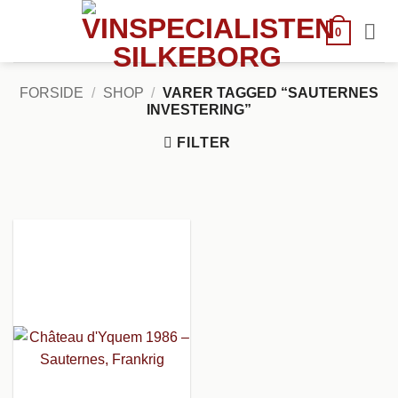
Fortsæt
til
0
indhold
FORSIDE
/
SHOP
/
VARER TAGGED “SAUTERNES
INVESTERING”
FILTER