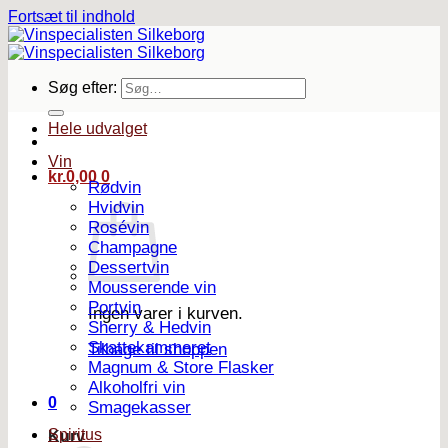
Fortsæt til indhold
Søg efter:
Hele udvalget
Vin
kr.
0,00
0
Rødvin
Hvidvin
Rosévin
Champagne
Dessertvin
Mousserende vin
Portvin
Ingen varer i kurven.
Sherry & Hedvin
Skattekammeret
Tilbage til shoppen
Magnum & Store Flasker
Alkoholfri vin
0
Smagekasser
Spiritus
Kurv