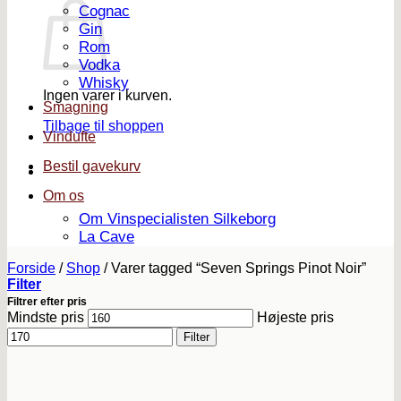
Cognac
Gin
Rom
Vodka
Whisky
Ingen varer i kurven.
Smagning
Tilbage til shoppen
Vindufte
Bestil gavekurv
Om os
Om Vinspecialisten Silkeborg
La Cave
Forside
/
Shop
/
Varer tagged “Seven Springs Pinot Noir”
Filter
Filtrer efter pris
Mindste pris
Højeste pris
Filter