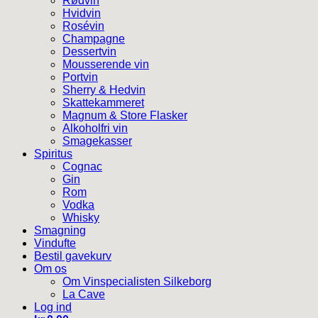
Rødvin
Hvidvin
Rosévin
Champagne
Dessertvin
Mousserende vin
Portvin
Sherry & Hedvin
Skattekammeret
Magnum & Store Flasker
Alkoholfri vin
Smagekasser
Spiritus
Cognac
Gin
Rom
Vodka
Whisky
Smagning
Vindufte
Bestil gavekurv
Om os
Om Vinspecialisten Silkeborg
La Cave
Log ind