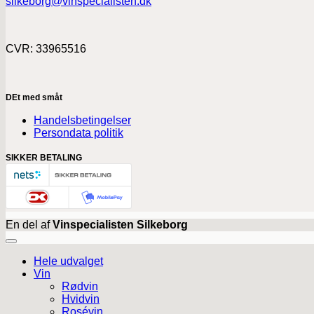
silkeborg@vinspecialisten.dk
CVR: 33965516
DEt med småt
Handelsbetingelser
Persondata politik
SIKKER BETALING
En del af
Vinspecialisten Silkeborg
Hele udvalget
Vin
Rødvin
Hvidvin
Rosévin