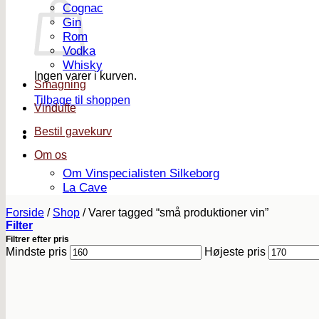
Cognac
Gin
Rom
Vodka
Whisky
Ingen varer i kurven.
Smagning
Tilbage til shoppen
Vindufte
Bestil gavekurv
Om os
Om Vinspecialisten Silkeborg
La Cave
Forside
/
Shop
/
Varer tagged “små produktioner vin”
Filter
Filtrer efter pris
Mindste pris
Højeste pris