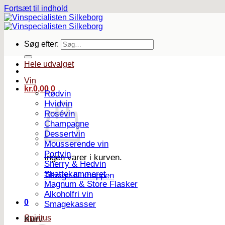
Fortsæt til indhold
Søg efter:
Hele udvalget
Vin
kr.
0,00
0
Rødvin
Hvidvin
Rosévin
Champagne
Dessertvin
Mousserende vin
Portvin
Ingen varer i kurven.
Sherry & Hedvin
Skattekammeret
Tilbage til shoppen
Magnum & Store Flasker
Alkoholfri vin
0
Smagekasser
Spiritus
Kurv