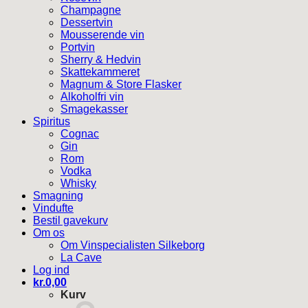
Champagne
Dessertvin
Mousserende vin
Portvin
Sherry & Hedvin
Skattekammeret
Magnum & Store Flasker
Alkoholfri vin
Smagekasser
Spiritus
Cognac
Gin
Rom
Vodka
Whisky
Smagning
Vindufte
Bestil gavekurv
Om os
Om Vinspecialisten Silkeborg
La Cave
Log ind
kr.
0,00
Kurv