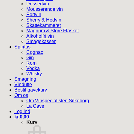
Dessertvin
Mousserende vin
Portvin
Sherry & Hedvin
Skattekammeret
Magnum & Store Flasker
Alkoholfri vin
Smagekasser
Spiritus
Cognac
Gin
Rom
Vodka
Whisky
Smagning
Vindufte
Bestil gavekurv
Om os
Om Vinspecialisten Silkeborg
La Cave
Log ind
kr.
0,00
Kurv