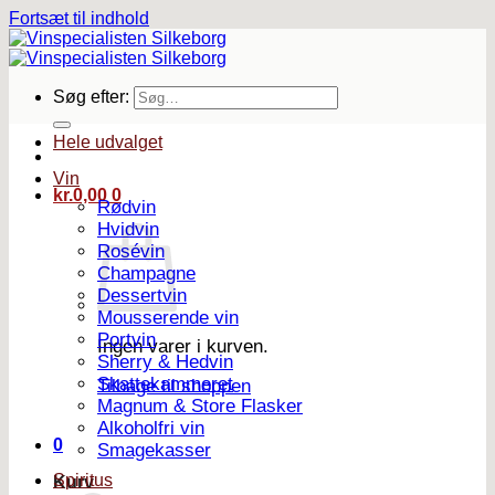
Fortsæt til indhold
Søg efter:
Hele udvalget
Vin
kr.
0,00
0
Rødvin
Hvidvin
Rosévin
Champagne
Dessertvin
Mousserende vin
Portvin
Ingen varer i kurven.
Sherry & Hedvin
Skattekammeret
Tilbage til shoppen
Magnum & Store Flasker
Alkoholfri vin
0
Smagekasser
Spiritus
Kurv