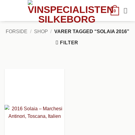
Fortsæt
til
0
indhold
FORSIDE
/
SHOP
/
VARER TAGGED “SOLAIA 2016”
FILTER