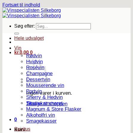
Fortsæt til indhold
Søg efter:
Hele udvalget
Vin
kr.
0,00
0
Rødvin
Hvidvin
Rosévin
Champagne
Dessertvin
Mousserende vin
Portvin
Ingen varer i kurven.
Sherry & Hedvin
Skattekammeret
Tilbage til shoppen
Magnum & Store Flasker
Alkoholfri vin
0
Smagekasser
Spiritus
Kurv