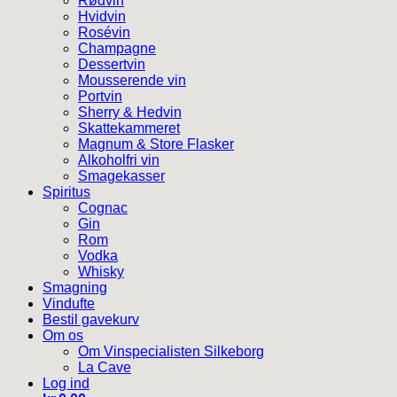
Rødvin
Hvidvin
Rosévin
Champagne
Dessertvin
Mousserende vin
Portvin
Sherry & Hedvin
Skattekammeret
Magnum & Store Flasker
Alkoholfri vin
Smagekasser
Spiritus
Cognac
Gin
Rom
Vodka
Whisky
Smagning
Vindufte
Bestil gavekurv
Om os
Om Vinspecialisten Silkeborg
La Cave
Log ind