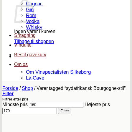
Cognac
Gin
Rom
Vodka
Whisky
Ingen varer i kurven.
Smagning
Tilbage til shoppen
Vindufte
Bestil gavekurv
Om os
Om Vinspecialisten Silkeborg
La Cave
Forside
/
Shop
/
Varer tagged “sydafrikansk Bourgogne-stil”
Filter
Filtrer efter pris
Mindste pris
Højeste pris
Filter