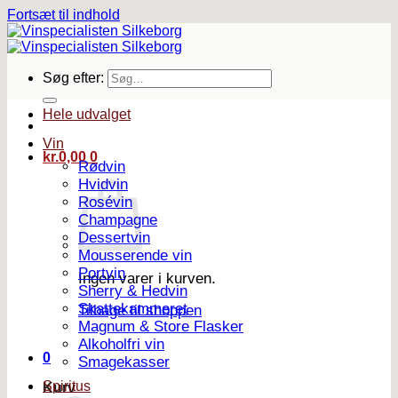
Fortsæt til indhold
Søg efter:
Hele udvalget
Vin
kr.
0,00
0
Rødvin
Hvidvin
Rosévin
Champagne
Dessertvin
Mousserende vin
Portvin
Ingen varer i kurven.
Sherry & Hedvin
Skattekammeret
Tilbage til shoppen
Magnum & Store Flasker
Alkoholfri vin
0
Smagekasser
Spiritus
Kurv