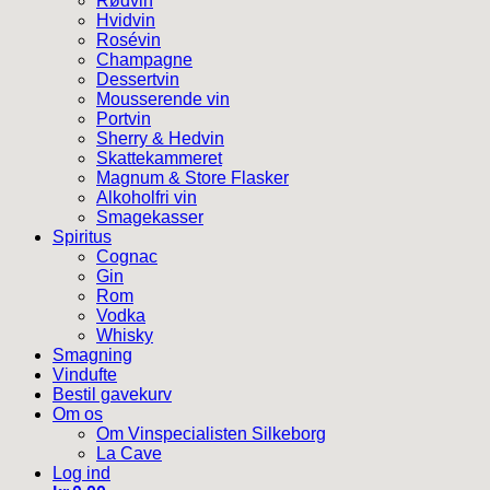
Rødvin
Hvidvin
Rosévin
Champagne
Dessertvin
Mousserende vin
Portvin
Sherry & Hedvin
Skattekammeret
Magnum & Store Flasker
Alkoholfri vin
Smagekasser
Spiritus
Cognac
Gin
Rom
Vodka
Whisky
Smagning
Vindufte
Bestil gavekurv
Om os
Om Vinspecialisten Silkeborg
La Cave
Log ind