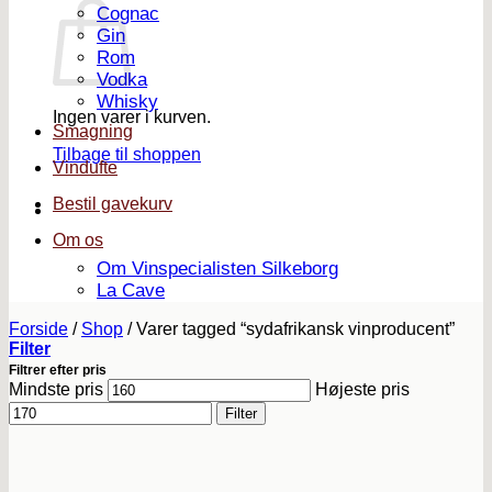
Cognac
Gin
Rom
Vodka
Whisky
Ingen varer i kurven.
Smagning
Tilbage til shoppen
Vindufte
Bestil gavekurv
Om os
Om Vinspecialisten Silkeborg
La Cave
Forside
/
Shop
/
Varer tagged “sydafrikansk vinproducent”
Filter
Filtrer efter pris
Mindste pris
Højeste pris
Filter